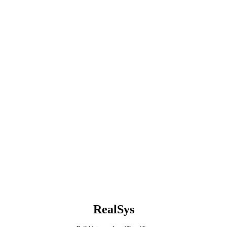
⬡
RealSys